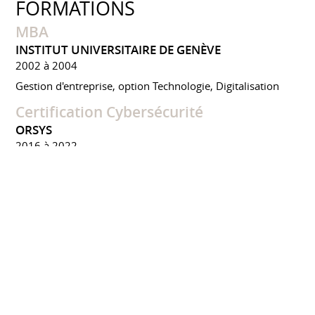
FORMATIONS
MBA
INSTITUT UNIVERSITAIRE DE GENÈVE
2002 à 2004
Gestion d'entreprise, option Technologie, Digitalisation
Certification Cybersécurité
ORSYS
2016 à 2022
Formation IA / Copilot / EGERIE RM
EBIOS
PRIVÉS
2022 à 2025
PMO / PMP / ITIL / CMMI
PRIVÉS CERTIFIANTS
2005 à 2009
CONFÉRENCES ET ÉVÈNEMENTS