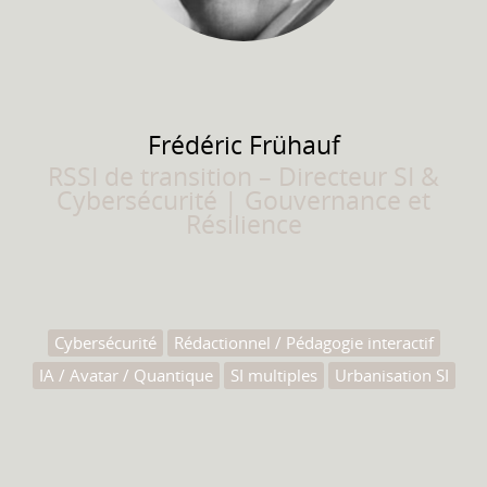
Frédéric
Frühauf
RSSI de transition – Directeur SI &
Cybersécurité | Gouvernance et
Résilience
Cybersécurité
Rédactionnel / Pédagogie interactif
IA / Avatar / Quantique
SI multiples
Urbanisation SI