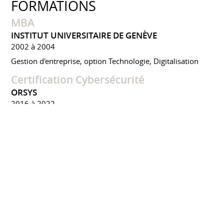
FORMATIONS
MBA
INSTITUT UNIVERSITAIRE DE GENÈVE
2002 à 2004
Gestion d'entreprise, option Technologie, Digitalisation
Certification Cybersécurité
ORSYS
2016 à 2022
Formation IA / Copilot / EGERIE RM
EBIOS
PRIVÉS
2022 à 2025
PMO / PMP / ITIL / CMMI
PRIVÉS CERTIFIANTS
2005 à 2009
CONFÉRENCES ET ÉVÈNEMENTS