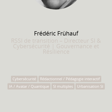
Frédéric
Frühauf
RSSI de transition – Directeur SI &
Cybersécurité | Gouvernance et
Résilience
Cybersécurité
Rédactionnel / Pédagogie interactif
IA / Avatar / Quantique
SI multiples
Urbanisation SI