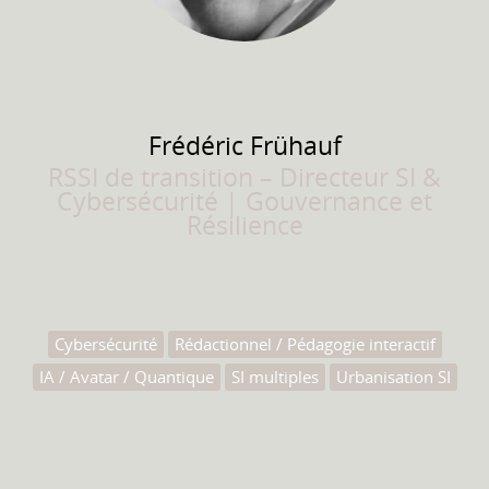
Frédéric
Frühauf
RSSI de transition – Directeur SI &
Cybersécurité | Gouvernance et
Résilience
Cybersécurité
Rédactionnel / Pédagogie interactif
IA / Avatar / Quantique
SI multiples
Urbanisation SI