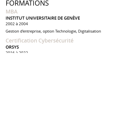
FORMATIONS
MBA
INSTITUT UNIVERSITAIRE DE GENÈVE
2002 à 2004
Gestion d'entreprise, option Technologie, Digitalisation
Certification Cybersécurité
ORSYS
2016 à 2022
Formation IA / Copilot / EGERIE RM
EBIOS
PRIVÉS
2022 à 2025
PMO / PMP / ITIL / CMMI
PRIVÉS CERTIFIANTS
2005 à 2009
CONFÉRENCES ET ÉVÈNEMENTS