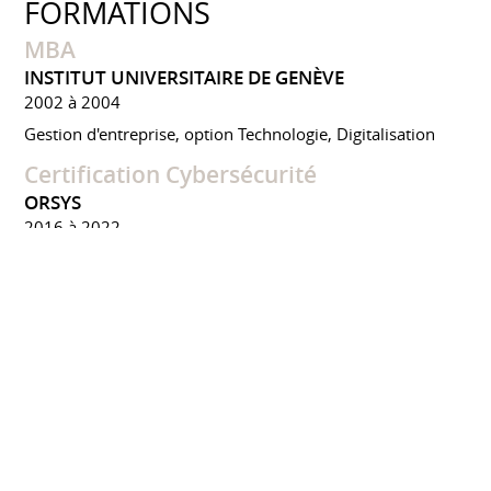
FORMATIONS
MBA
INSTITUT UNIVERSITAIRE DE GENÈVE
2002 à 2004
Gestion d'entreprise, option Technologie, Digitalisation
Certification Cybersécurité
ORSYS
2016 à 2022
Formation IA / Copilot / EGERIE RM
EBIOS
PRIVÉS
2022 à 2025
PMO / PMP / ITIL / CMMI
PRIVÉS CERTIFIANTS
2005 à 2009
CONFÉRENCES ET ÉVÈNEMENTS