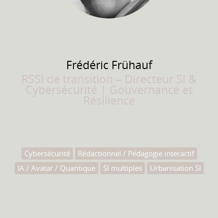
Frédéric
Frühauf
RSSI de transition – Directeur SI &
Cybersécurité | Gouvernance et
Résilience
Cybersécurité
Rédactionnel / Pédagogie interactif
IA / Avatar / Quantique
SI multiples
Urbanisation SI