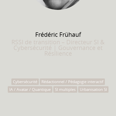
Frédéric
Frühauf
RSSI de transition – Directeur SI &
Cybersécurité | Gouvernance et
Résilience
Cybersécurité
Rédactionnel / Pédagogie interactif
IA / Avatar / Quantique
SI multiples
Urbanisation SI