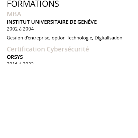
FORMATIONS
MBA
INSTITUT UNIVERSITAIRE DE GENÈVE
2002 à 2004
Gestion d'entreprise, option Technologie, Digitalisation
Certification Cybersécurité
ORSYS
2016 à 2022
Formation IA / Copilot / EGERIE RM
EBIOS
PRIVÉS
2022 à 2025
PMO / PMP / ITIL / CMMI
PRIVÉS CERTIFIANTS
2005 à 2009
CONFÉRENCES ET ÉVÈNEMENTS